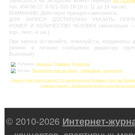
Записаться на экскурсию можно перейдя
по ссылк
тел. 454-56-17, 8-921-310-19-19 (с 11 до 19 часов).
ВНИМАНИЕ! Действует принцип самозаписи.
ДЛЯ ЗАПИСИ ДОСТАТОЧНО УКАЗАТЬ ПОРЯ
НОМЕР И КОЛИЧЕСТВО ЧЕЛОВЕК (желательно —
взр., пенс. и шк.).
При записи оставляйте, пожалуйста, координаты 
(можно в личном сообщении редактору груп
Вьюгиной).
Рубрика:
Анонсы
,
Главная
,
Культура
Метки:
Петербургские встречи
,
турфирма
,
экскурсия
«
Наше Радио представляет: IX национальную Премию «Чартова Дюжи
Администрация г. Всеволожск перепутала цвета на фл
© 2010-2026
Интернет-журн
концертов, спортивных мер