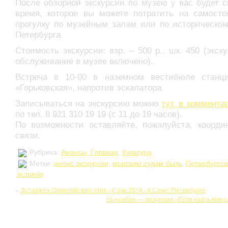
После обзорной экскурсии по музею у вас будет 
время, которое вы можете потратить на самосто
прогулку по музейным залам или по историческом
Петербурга.
Стоимость экскурсии: взр. – 500 р., шк. 450 (экск
обслуживание в музее включено).
Встреча в 10-00 в наземном вестибюле станц
«Горьковская», напротив эскалатора.
Записываться на экскурсию можно
тут, в коммента
по тел. 8 921 310 19 19 (с 11 до 19 часов).
По возможности оставляйте, пожалуйста, коорди
связи.
Рубрика:
Анонсы
,
Главная
,
Культура
Метки:
анонс экскурсии
,
морским судам быть
,
Петербургск
встречи
«
Эстафета Олимпийского огня «Сочи 2014» в Санкт-Петербурге
10 ноября — экскурсия «Если ехать вам 