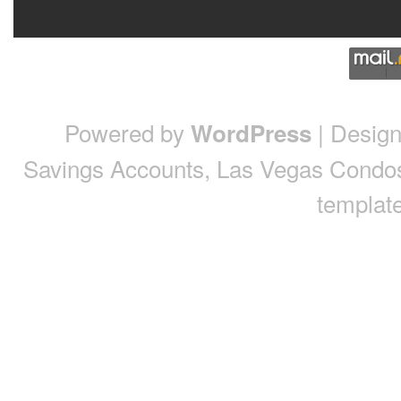
Powered by
| Desig
WordPress
Savings Accounts
,
Las Vegas Condo
template