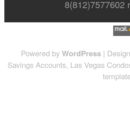
8(812)7577602 r
Powered by
| Desig
WordPress
Savings Accounts
,
Las Vegas Condo
template