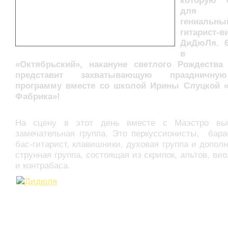
которую с
для
гениальны
гитарист-в
ДиДюЛя. 6
в 
«Октябрьский», накануне светлого Рождества
представит захватывающую праздничн
программу вместе со школой Ирины Слуцкой 
Фабрика»!
На сцену в этот день вместе с Маэстро вы
замечательная группа. Это перкуссионисты, бара
бас-гитарист, клавишники, духовая группа и допол
струнная группа, состоящая из скрипок, альтов, ви
и контрабаса.