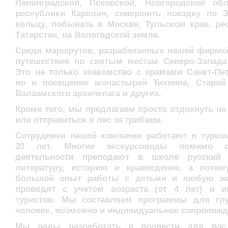
Ленинградской, Псковской, Новгородской об
Авто
Футбол
республики Карелия, совершить поездку по 
Баскетбол
кольцу, побывать в Москве, Тульском крае, ре
Хоккей
Татарстан, на Вологодской земле.
Разное
Прогулки по Петербургу
Среди маршрутов, разработанных нашей фирмой
Петербург
путешествия по святым местам Северо-Запада
Пригороды
Это не только знакомство с храмами Санкт-Пет
Петергоф
но и посещение монастырей Тихвина, Старой
Пушкин
Валаамского архипелага и других.
Путешествия
Россия
Кроме того, мы предлагаем просто отдохнуть на
Рыбинск
или отправиться в лес за грибами.
Европа
Германия
Сотрудники нашей компании работают в туриз
Турция
20 лет. Многие экскурсоводы помимо о
Финляндия
деятельности преподают в школе русский
Чехия
литературу, историю и краеведение, а пото
Блог
Реклама
большой опыт работы с детьми и любую эк
вход
проводят с учетом возраста (от 4 лет) и и
туристов. Мы составляем программы для гр
человек, возможно и индивидуальное сопровожд
Мы рады разработать и провести для ва