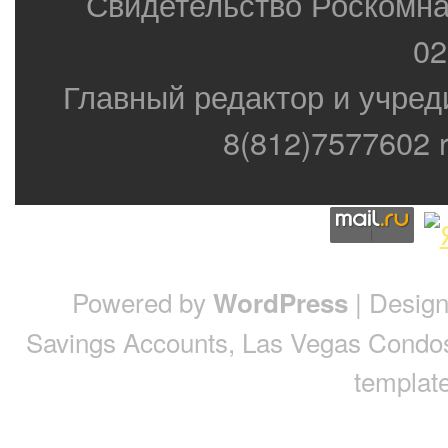
Свидетельство Роскомн
02
Главный редактор и учред
8(812)7577602 r
Powered by
| Desig
WordPress
Savings Accounts
,
Las Vegas Condo
template