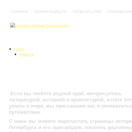
ГЛАВНАЯ
ЛЕНИНГРАДЕЦ-ТВ
НАПИСАТЬ НАМ
РЕКЛАМА НА
Город
Новости
События
Происшествия
Туристическая компания
Нарушения
Политика
«Петербургские встречи»!
Культура
Анонсы
Выставки
Если вы любите родной край, интересуетесь
Кино
литературой, историей и архитектурой, хотите б
Концерты
узнать о мире, мы приглашаем вас в увлекатель
Праздники
путешествие.
Спектакли
Фестивали
С нами вы можете перелистать страницы истори
Прочее
Петербурга и его пригородов; посетить различны
Спорт