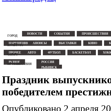
НОВОСТИ
СОБЫТИЯ
ПРОИСШЕСТВИЯ
ГОРОД
НАРУШЕНИЯ
АНОНСЫ
ВЫСТАВКИ
КИНО
КУЛЬТУРА
ПРОЧЕЕ
АВТО
ФУТБОЛ
БАСКЕТБОЛ
ХОК
СПОРТ
РАЗНОЕ
РОССИЯ
ПУТЕШЕСТВИЯ
РЫБИНСК
ЕВРОПА
ГЕРМАНИЯ
ТУРЦИЯ
Праздник выпускнико
ФИНЛЯНДИЯ
ЧЕХИЯ
победителем престиж
Опубликовано 2 апреля 20