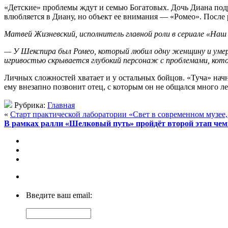
«Детские» проблемы ждут и семью Богатовых. Дочь Диана под
влюбляется в Диану, но объект ее внимания — «Ромео». После
Матвей Жизневский, исполнитель главной роли в сериале «Наш 
— У Шекспира был Ромео, который любил одну женщину и умер 
игривостью скрывается глубокий персонаж с проблемами, кото
Личных сложностей хватает и у остальных бойцов. «Туча» начн
ему внезапно позвонит отец, с которым он не общался много ле
Рубрика:
Главная
«
Старт практической лаборатории «Свет в современном музее, 
В рамках ралли «Шелковый путь» пройдёт второй этап чем
Введите ваш email: