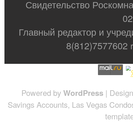
Свидетельство Роскомн
02
Главный редактор и учред
8(812)7577602 r
Powered by
| Desig
WordPress
Savings Accounts
,
Las Vegas Condo
template