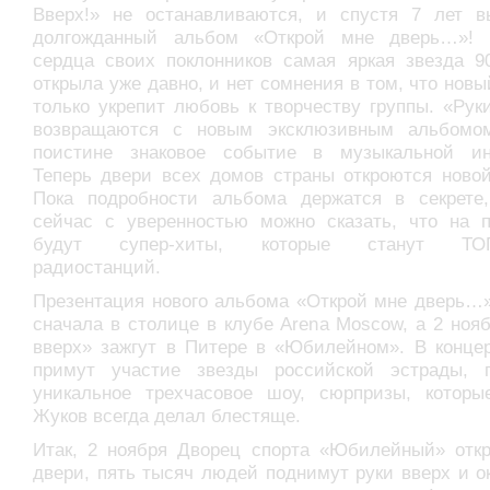
Вверх!» не останавливаются, и спустя 7 лет в
долгожданный альбом «Открой мне дверь…»!
сердца своих поклонников самая яркая звезда 90
открыла уже давно, и нет сомнения в том, что нов
только укрепит любовь к творчеству группы. «Рук
возвращаются с новым эксклюзивным альбомо
поистине знаковое событие в музыкальной ин
Теперь двери всех домов страны откроются новой
Пока подробности альбома держатся в секрете
сейчас с уверенностью можно сказать, что на п
будут супер-хиты, которые станут ТОП
радиостанций.
Презентация нового альбома «Открой мне дверь…»
сначала в столице в клубе Arena Moscow, а 2 ноя
вверх» зажгут в Питере в «Юбилейном». В концер
примут участие звезды российской эстрады, г
уникальное трехчасовое шоу, сюрпризы, которы
Жуков всегда делал блестяще.
Итак, 2 ноября Дворец спорта «Юбилейный» откр
двери, пять тысяч людей поднимут руки вверх и о