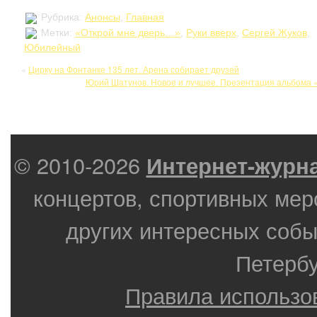
Рубрика:
Анонсы
,
Главная
Метки:
«Открой мне дверь…»
,
Руки вверх
,
Сергей Жуков
,
Юбилейный
«
Цирку на Фонтанке 135 лет. Арена собирает друзей
Юрий Шатунов. Новое и лучшее. Презентация альбома
© 2010-2026
Интернет-журн
концертов, спортивных мер
других интересных собы
Петербу
Правила использо