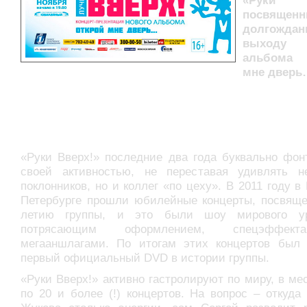
«Руки В
посвящен
долгождан
выходу 
альбома 
мне дверь
«Руки Вверх!» последние два года буквально фон
своей активностью, не переставая удивлять н
поклонников, но и коллег «по цеху». В 2011 году в
Петербурге прошли юбилейные концерты, посвяще
летию группы, и это были шоу мирового ур
потрясающим оформлением, спецэффек
мегааншлагами. По итогам этих концертов был
первый официальный DVD в истории группы.
«Руки Вверх!» активно гастролируют по миру, в ме
по 20 и более (!) концертов. На вопрос – откуда