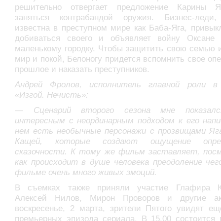
решительно отвергает предложение Карины Я
заняться контрабандой оружия. Бизнес-леди,
известна в преступном мире как Баба-Яга, привык
добиваться своего и объявляет войну Оксане
маленькому городку. Чтобы защитить свою семью 
мир и покой, Белоногу придется вспомнить свое оп
прошлое и наказать преступников.
Андрей Фролов, исполнитель главной роли в
«Изгой. Нечисть»:
— Сценарий второго сезона мне показалс
интересным с неординарным подходом к его напи
нем есть необычные персонажи с прозвищами Яга
Кащей, которые создают ощущение опред
сказочности. К тому же фильм заставляет, пос
как происходит в душе человека преодоление чег
фильме очень много живых эмоций.
В съемках также приняли участие Глафира К
Алексей Нилов, Мирон Проворов и другие а
воскресенье, 2 марта, зрители Пятого увидят ещ
премьерных эпизода сериала. В 15.00 состоится 