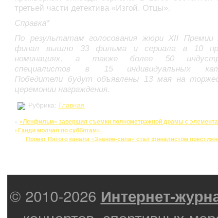
третьей части детектива «Изгой. Отцы».
Справка*
По результатам голосования жюри XII Премии
финал вышло 33 фильма и сериала в 10 пр
номинациях, а также более 50 индустр
специалистов в 15 индивидуальных кате
Победители будут объявлены 13 мая на торже
церемонии награждения.
Рубрика:
Главная
«
«Ленфильм» завершил съемки полнометражной драмы с элемента
«Ганди молчал по субботам».
Проект Пятого канала «Знание-сила» стал финалистом престиж
© 2010-2026
Интернет-журн
концертов, спортивных мер