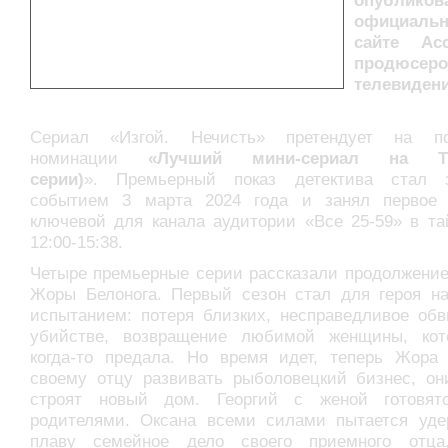
опублик
официаль
сайте Асс
продюсеро
телевидени
Сериал «Изгой. Нечисть» претендует на п
номинации
«Лучший мини-сериал на Т
серии)
». Премьерный показ детектива стал 
событием 3 марта 2024 года и занял первое
ключевой для канала аудитории «Все 25-59» в та
12:00-15:38.
Четыре премьерные серии рассказали продолжение
Жоры Белонога. Первый сезон стал для героя н
испытанием: потеря близких, несправедливое обв
убийстве, возвращение любимой женщины, кот
когда-то предала. Но время идет, теперь Жора 
своему отцу развивать рыболовецкий бизнес, он
строят новый дом. Георгий с женой готовят
родителями. Оксана всеми силами пытается уде
плаву семейное дело своего приемного отца