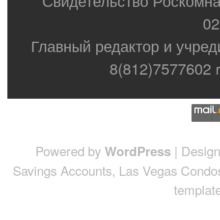
Свидетельство Роскомн
02
Главный редактор и учред
8(812)7577602 r
Powered by
| Desig
WordPress
Savings Accounts
,
Las Vegas Condo
template