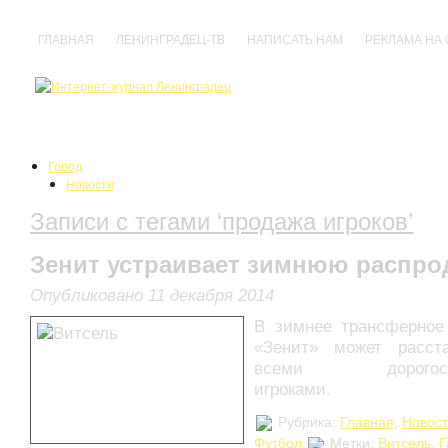
ГЛАВНАЯ
ЛЕНИНГРАДЕЦ-ТВ
НАПИСАТЬ НАМ
РЕКЛАМА НА
Город
Новости
События
Записи с тегами ‘продажа игроков’
Происшествия
Нарушения
Политика
Зенит устраивает зимнюю распро
Культура
Анонсы
Опубликовано 11 декабря 2014
Выставки
В зимнее трансферное
Кино
Концерты
«Зенит» может расст
Праздники
всеми дорогост
Спектакли
игроками.
Фестивали
Прочее
Рубрика:
Главная
,
Новос
Спорт
Футбол
Метки:
Витсель
,
Г