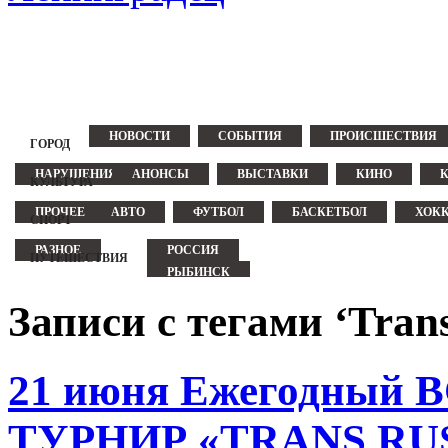
НОВОСТИ
СОБЫТИЯ
ПРОИСШЕСТВИЯ
ГОРОД
НАРУШЕНИЯ
АНОНСЫ
ВЫСТАВКИ
КИНО
КУЛЬТУРА
ПРОЧЕЕ
АВТО
ФУТБОЛ
БАСКЕТБОЛ
ХОК
СПОРТ
РАЗНОЕ
РОССИЯ
ПУТЕШЕСТВИЯ
РЫБИНСК
ЕВРОПА
ГЕРМАНИЯ
ТУРЦИЯ
Записи с тегами ‘Tran
ФИНЛЯНДИЯ
ЧЕХИЯ
21 июня Ежегодны
ТУРНИР «TRANS RUS