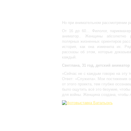
Но при внимательном рассмотрении р
От 16 до 60… Филолог, парикмахер,
аниматор.. Женщины абсолютно р
полярных жизненных ориентиров расск
история, как она изменила их. Р
рассказы об этом, которые доказыв
каждый.
Светлана, 31 год, детский аниматор
«Сейчас не с каждым говорю на эту т
Ответ: «Служила». Мои постижения о
от этого проекта, тем глубже осознае
было ощутить всё это безумие, чтобы
для войны. Женщина создана, чтобы 