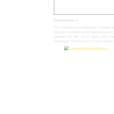
Башаровым..»
Это отрывок из сообщения, которое я
чувство, которое меня моментально 
пришёл восторг, но а через пару се
Петербург. Возможность стать частью