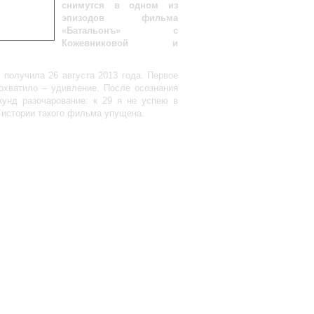
снимутся в одном из
эпизодов фильма
«Батальонъ» с
Кожевниковой и
 получила 26 августа 2013 года. Первое
охватило – удивление. После осознания
кунд разочарование: к 29 я не успею в
 истории такого фильма упущена.