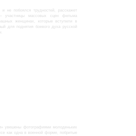
 и не побоялся трудностей, расскажет
 – участницы массовых сцен фильма
рашных женщинах, которые вступили в
ный для поднятия боевого духа русской
ы.
и» увешены фотографиями молоденьких
се как одна в военной форме, побритые