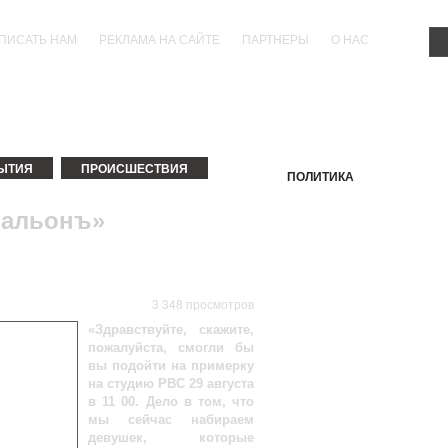
ПИСАТЬ НАМ
РЕКЛАМА НА САЙТЕ
ПАРТНЕРЫ
О НАС
ЫТИЯ
ПРОИСШЕСТВИЯ
ПОЛИТИКА
ЫСТАВКИ
КИНО
КОНЦЕРТЫ
ПРАЗДНИКИ
СПЕ
тальонъ»
БАСКЕТБОЛ
ХОККЕЙ
ПРОГУЛКИ ПО ПЕТЕРБУРГУ
ПРИГОРОДЫ
БЛОГ
РЕКЛ
ПЕТЕРГОФ
ПУШКИ
3 348 просмотров
ТУРЦИЯ
«Здравствуйте, скажите,
пожалуйста, смогли бы
вы подойти на примерку
на студию РВС 29 августа
в 11 00. Дело в том, что
мы сейчас набираем
девушек, которые