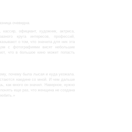
азница очевидна.
 кассир, официант, художник, актриса,
азного круга интересов, профессий,
азывают о том, что значила для них эта
ядом с фотографиями висят небольшие
ают, что в большое кино может попасть
ему, почему была лысая и куда уезжала.
стаются наедине со мной. И чем дальше
шь, как много он значил. Наверное, нужно
 понять еще раз, что женщина не создана
любить.»