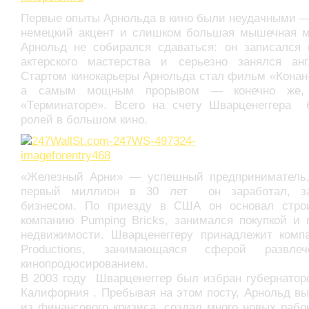
Первые опыты Арнольда в кино были неудачными 
немецкий акцент и слишком большая мышечная м
Арнольд не собирался сдаваться: он записался 
актерского мастерства и серьезно занялся анг
Стартом кинокарьеры Арнольда стал фильм «Конан
а самым мощным прорывом — конечно же,
«Терминаторе». Всего на счету Шварценеггера 
ролей в большом кино.
«Железный Арни» — успешный предприниматель
первый миллион в 30 лет он заработал, за
бизнесом. По приезду в США он основал стро
компанию Pumping Bricks, занимался покупкой и 
недвижимости. Шварценеггеру принадлежит комп
Productions, занимающаяся сферой развле
кинопродюсированием.
В 2003 году Шварценеггер был избран губернатор
Калифорния . Пребывая на этом посту, Арнольд в
из финансового кризиса, создал много новых рабо