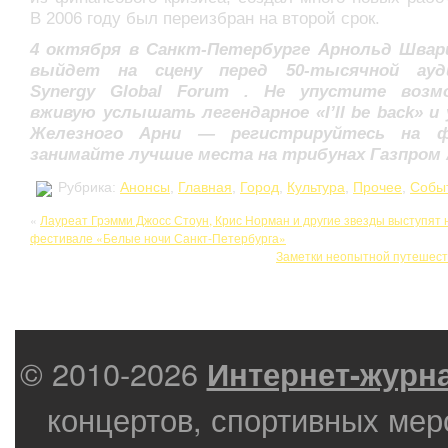
В 2006 году был переизбран на второй срок.
4 октября в Санкт-Петербурге Арнольд Швар
выйдет на сцену перед 50-тысячной ауд
Synergy Global Forum . Не упустите возм
вживую услышать легендарное «I’ll be back» и
Железного Арни — регистрируйтесь на 
занимайте лучшие места на трибунах Газпром
Рубрика:
Анонсы
,
Главная
,
Город
,
Культура
,
Прочее
,
Собы
«
Лауреат Грэмми Джосс Стоун, Крис Норман и другие звезды выступят 
фестивале «Белые ночи Санкт-Петербурга»
Заметки неопытной путеше
© 2010-2026
Интернет-журн
концертов, спортивных мер