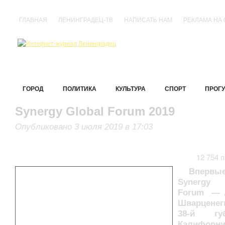
ГЛАВНАЯ
ЛЕНИНГРАДЕЦ-ТВ
НАПИСАТЬ НАМ
РЕКЛАМА НА
ГОРОД
ПОЛИТИКА
КУЛЬТУРА
СПОРТ
ПРОГУ
Synergy Global Forum 2019
Опубликовано 3 июля 2019 в 17:03
12 754 
Вперв
Synergy
Forum — 
Шварцен
38-й губ
Калифорни