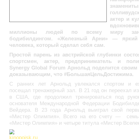
знамениты
голливудс
актер и ку
вдохновив
миллионы людей по всему миру зани
бодибилдингом.
«Железный Арни» — яркий
человека, который сделал себя сам.
Простой парень из австрийской глубинки состо
спортсмен, актер, предприниматель и поли
Synergy Global Forum Арнольд поделится своим
доказывающим, что #БольшаяЦельДостижима.
С ранних лет Арнольд увлекался спортом и е
посещал тренажерный зал. В 21 год он переехал и
в США, где продолжил тренироваться под руко
основателя Международной Федерации Бодибилд
Вейдера. В 23 года Арнольд выиграл свой перв
«Мистер Олимпия». Всего на его счету — семь
«Мистер Олимпия» и четыре титула «Мистер Вселе