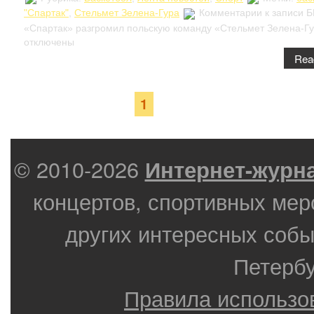
"Спартак"
,
Стельмет Зелена-Гура
Комментарии
к записи Б
«Спартак» разгромил польскую команду «Стельмет Зелена-Г
отключены
Rea
Страница 1 из 1
1
© 2010-2026
Интернет-журн
концертов, спортивных мер
других интересных собы
Петербу
Правила использо