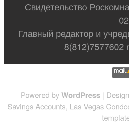
Свидетельство Роскомн
02
Главный редактор и учред
8(812)7577602 r
Powered by
| Desig
WordPress
Savings Accounts
,
Las Vegas Condo
template