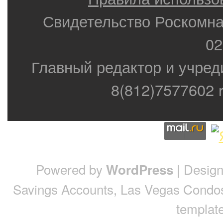
Свидетельство Роскомн
02
Главный редактор и учред
8(812)7577602 r
Powered by
| Desig
WordPress
Savings Accounts
,
Las Vegas Condo
template