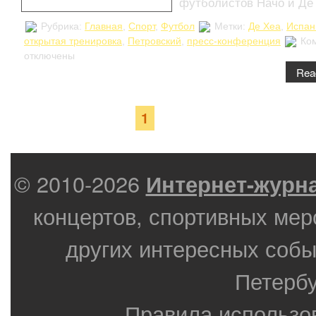
футболистов Начо и Де
Рубрика:
Главная
,
Спорт
,
Футбол
Метки:
Де Хеа
,
Испан
открытая тренировка
,
Петровский
,
пресс-конференция
Ко
отключены
Rea
Страница 1 из 1
1
© 2010-2026
Интернет-журн
концертов, спортивных мер
других интересных собы
Петербу
Правила использо