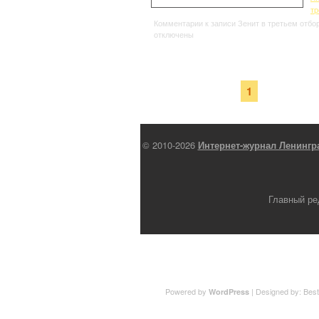
тр
Комментарии
к записи Зенит в третьем отб
отключены
Страница 1 из 1
1
© 2010-2026
Интернет-журнал Ленингр
Главный ре
Powered by
| Designed by:
Best
WordPress