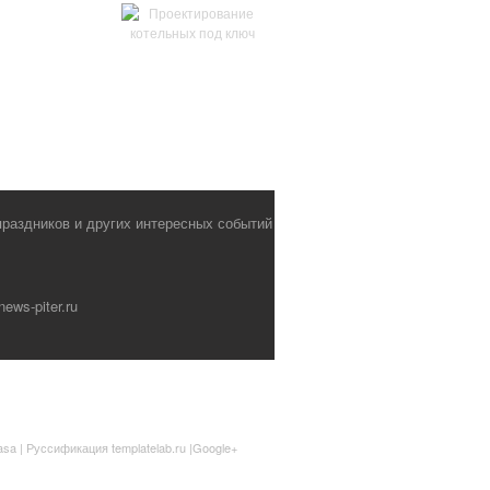
праздников и других интересных событий
ws-piter.ru
asa
| Руссификация
templatelab.ru
|
Google+