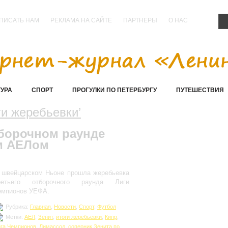
ПИСАТЬ НАМ
РЕКЛАМА НА САЙТЕ
ПАРТНЕРЫ
О НАС
ТУРА
СПОРТ
ПРОГУЛКИ ПО ПЕТЕРБУРГУ
ПУТЕШЕСТВИЯ
ги жеребьевки’
тборочном раунде
м АЕЛом
 швейцарском Ньоне прошла жеребьевка
ретьего отборочного раунда Лиги
емпионов УЕФА.
Рубрика:
Главная
,
Новости
,
Спорт
,
Футбол
Метки:
АЕЛ
,
Зенит
,
итоги жеребьевки
,
Кипр
,
га Чемпионов
,
Лимассол
,
соперник Зенита по