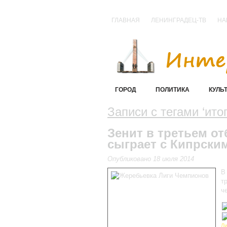
ГЛАВНАЯ
ЛЕНИНГРАДЕЦ-ТВ
НА
ГОРОД
ПОЛИТИКА
КУЛЬ
Записи с тегами ‘ито
Зенит в третьем о
сыграет с Кипрски
Опубликовано 18 июля 2014
В
т
ч
Ли