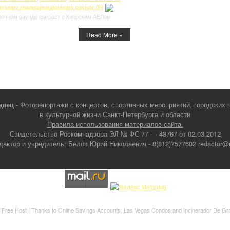
етьему квалификационному раунду ЛЧ
орочном раунде сыграет с Кипрским АЕЛом
Read More »
адец
- Фоторепортажи с концертов, спортивных мероприятий, городских 
в культурной жизни Санкт-Петербурга и области
Правила использования материалов сайта.
Свидетельство Роскомнадзора ЭЛ № ФС 77 — 48767 от 02.03.2012
дактор и учредитель: Белов Юрий Николаевич - 8(812)7577602 redactor@ne
 Free Host
| Thanks to
Online Savings Accounts
,
Las Vegas Condos
and
Incinerador De Gr