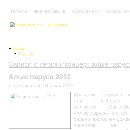
ГЛАВНАЯ
ЛЕНИНГРАДЕЦ-ТВ
НАПИСАТЬ НАМ
РЕКЛАМА НА
Город
Новости
События
Записи с тегами ‘концерт алые парус
Происшествия
Нарушения
Политика
Алые паруса 2012
Культура
Анонсы
Опубликовано 24 июня 2012
Выставки
Праздник, который в п
Кино
Концерты
годы становится в
Праздники
карточкой Санкт-Пет
Спектакли
«Алые паруса» в этом 
Фестивали
сильно подпорчен дожде
Прочее
принципе, не на
Спорт