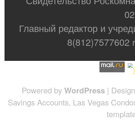
Свидетельство Роскомн
02
Главный редактор и учред
8(812)7577602 r
Powered by
| Desig
WordPress
Savings Accounts
,
Las Vegas Condo
template