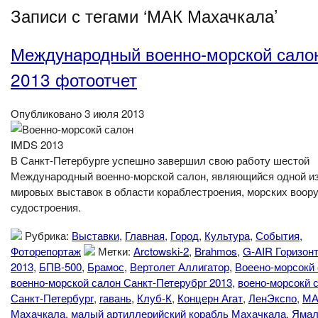
Записи с тегами ‘МАК Махачкала’
Международный военно-морской сало
2013 фотоотчет
Опубликовано 3 июля 2013
В Санкт-Петербурге успешно завершил свою работу шестой
Международный военно-морской салон, являющийся одной и
мировых выставок в области кораблестроения, морских воор
судостроения.
Рубрика:
Выставки
,
Главная
,
Город
,
Культура
,
События
,
Фоторепортаж
Метки:
Arctowski-2
,
Brahmos
,
G-AIR Горизон
2013
,
БПВ-500
,
Брамос
,
Вертолет Аллигатор
,
Воеено-морсокй
военно-морской салон Санкт-Петерубрг 2013
,
воено-морсокй 
Санкт-Петербург
,
гавань
,
Клуб-К
,
Концерн Агат
,
ЛенЭкспо
,
МА
Махачкала
,
малый артиллерийский корабль Махачкала
,
Ямал