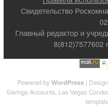
Свидетельство Роскомн
02
Главный редактор и учред
8(812)7577602 r
Powered by
| Desig
WordPress
Savings Accounts
,
Las Vegas Condo
template