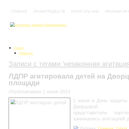
ГЛАВНАЯ
ЛЕНИНГРАДЕЦ-ТВ
НАПИСАТЬ НАМ
РЕКЛАМА НА
Город
Новости
События
Записи с тегами ‘незаконная агитация
Происшествия
Нарушения
Политика
ЛДПР агитировала детей на Двор
Культура
площади
Анонсы
Выставки
Опубликовано 1 июня 2013
Кино
Концерты
1 июня в День защиты 
Праздники
Дворцовой пл
Спектакли
представители парт
Фестивали
занимались агитацией 
Прочее
Спорт
Рубрика:
Главная
,
Город