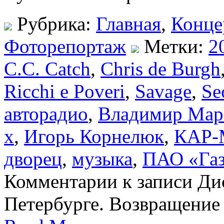
Рубрика:
Главная
,
Конце
Фоторепортаж
Метки:
2
C.C. Catch
,
Chris de Burgh
Ricchi e Poveri
,
Savage
,
Se
авторадио
,
Владимир Мар
х
,
Игорь Корнелюк
,
КАР
дворец
,
музыка
,
ПАО «Га
Комментарии
к записи Дис
Петербурге. Возвращение