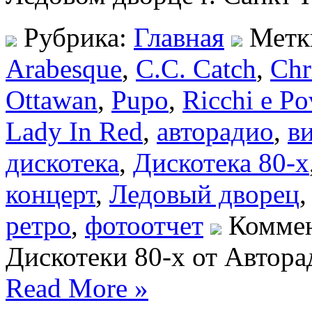
Рубрика:
Главная
Метк
Arabesque
,
C.C. Catch
,
Chr
Ottawan
,
Pupo
,
Ricchi e Po
Lady In Red
,
авторадио
,
в
дискотека
,
Дискотека 80-х
концерт
,
Ледовый дворец
ретро
,
фотоотчет
Комме
Дискотеки 80-х от Автора
Read More »