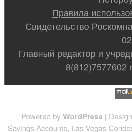
Правила использо
Свидетельство Роскомн
02
Главный редактор и учред
8(812)7577602 r
Powered by
| Desig
WordPress
Savings Accounts
,
Las Vegas Condo