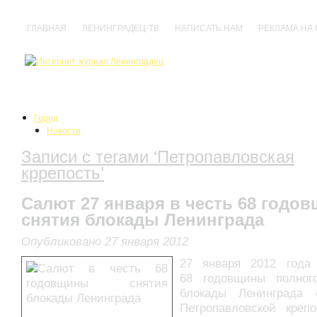
ГЛАВНАЯ
ЛЕНИНГРАДЕЦ-ТВ
НАПИСАТЬ НАМ
РЕКЛАМА НА
Город
Новости
События
Записи с тегами ‘Петропавловская
Происшествия
Нарушения
кррепость’
Политика
Культура
Салют 27 января в честь 68 годо
Анонсы
снятия блокады Ленинграда
Выставки
Кино
Опубликовано 27 января 2012
Концерты
Праздники
27 января 2012 года
Спектакли
68 годовщины полног
Фестивали
блокады Ленинграда
Прочее
Петропавловской креп
Спорт