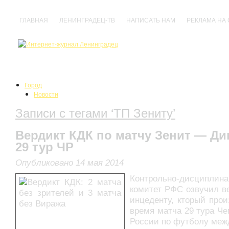
ГЛАВНАЯ
ЛЕНИНГРАДЕЦ-ТВ
НАПИСАТЬ НАМ
РЕКЛАМА НА
Город
Новости
События
Записи с тегами ‘ТП Зениту’
Происшествия
Нарушения
Политика
Вердикт КДК по матчу Зенит — Д
Культура
29 тур ЧР
Анонсы
Выставки
Опубликовано 14 мая 2014
Кино
Концерты
Контрольно-дисциплин
Праздники
комитет РФС озвучил в
Спектакли
инцеденту, кторый про
Фестивали
время матча 29 тура Ч
Прочее
России по футболу меж
Спорт