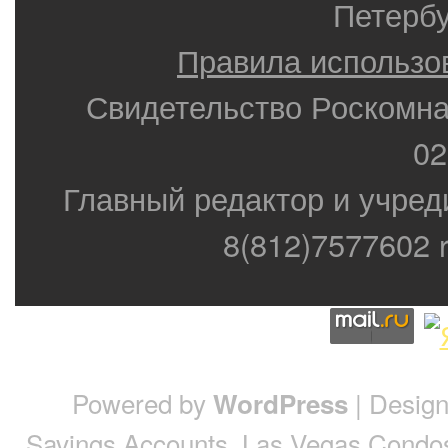
Петербу
Правила использо
Свидетельство Роскомн
02
Главный редактор и учред
8(812)7577602 r
Powered by
| Desig
WordPress
Savings Accounts
,
Las Vegas Condo