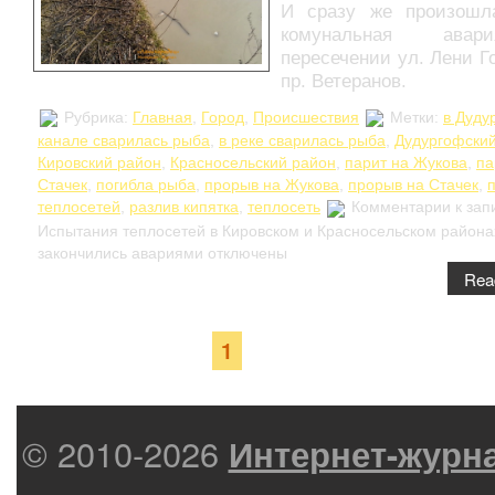
И сразу же произошл
комунальная ава
пересечении ул. Лени Г
пр. Ветеранов.
Рубрика:
Главная
,
Город
,
Происшествия
Метки:
в Дуду
канале сварилась рыба
,
в реке сварилась рыба
,
Дудургофский
Кировский район
,
Красносельский район
,
парит на Жукова
,
па
Стачек
,
погибла рыба
,
прорыв на Жукова
,
прорыв на Стачек
,
теплосетей
,
разлив кипятка
,
теплосеть
Комментарии
к зап
Испытания теплосетей в Кировском и Красносельском района
закончились авариями
отключены
Rea
Страница 1 из 1
1
© 2010-2026
Интернет-журн