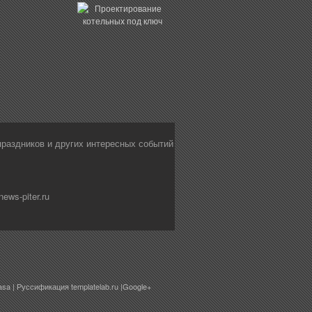
праздников и других интересных событий
ws-piter.ru
asa
| Руссификация
templatelab.ru
|
Google+