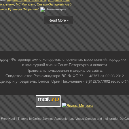
ихалычем
,
МС Михалыч
,
Северо-Западный Клуб
к
йной Культуры "Море чая"
Комментарии
записи
Первое
Read More »
видеоинтервью
известного
Питерского
МС
Михалыча
адец
- Фоторепортажи с концертов, спортивных мероприятий, городских 
в культурной жизни Санкт-Петербурга и области
Правила использования материалов сайта.
Свидетельство Роскомнадзора ЭЛ № ФС 77 — 48767 от 02.03.2012
дактор и учредитель: Белов Юрий Николаевич - 8(812)7577602 redactor@ne
 Free Host
| Thanks to
Online Savings Accounts
,
Las Vegas Condos
and
Incinerador De Gr