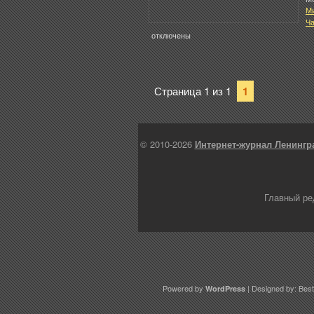
М
Ча
отключены
Страница 1 из 1
1
© 2010-2026
Интернет-журнал Ленингр
Главный ре
Powered by
| Designed by:
Best
WordPress