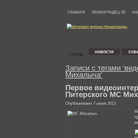
ГЛАВНАЯ
ЛЕНИНГРАДЕЦ-ТВ
НА
НОВОСТИ
СОБ
ГОРОД
НАРУШЕНИЯ
АНОНСЫ
В
КУЛЬТУРА
Записи с тегами ‘ви
Михалыча’
ПРОЧЕЕ
АВТО
ФУТБОЛ
СПОРТ
Первое видеоинте
РАЗНОЕ
РОССИЯ
ПУТЕШЕСТВИЯ
Питерского МС Ми
РЫБИНСК
ЕВРОПА
ГЕРМАНИЯ
Опубликовано 7 июня 2013
ФИНЛЯНДИЯ
ЧЕХИЯ
И
п
и
М