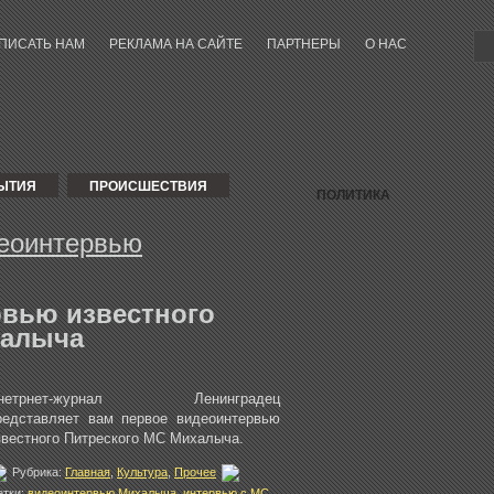
ПИСАТЬ НАМ
РЕКЛАМА НА САЙТЕ
ПАРТНЕРЫ
О НАС
ЫТИЯ
ПРОИСШЕСТВИЯ
ПОЛИТИКА
ЫСТАВКИ
КИНО
КОНЦЕРТЫ
ПРАЗДНИКИ
СПЕ
деоинтервью
БАСКЕТБОЛ
ХОККЕЙ
ПРОГУЛКИ ПО ПЕТЕРБУРГУ
рвью известного
ПРИГОРОДЫ
БЛОГ
РЕКЛ
халыча
ПЕТЕРГОФ
ПУШКИ
ТУРЦИЯ
нетрнет-журнал Ленинградец
редставляет вам первое видеоинтервью
звестного Питреского МС Михалыча.
Рубрика:
Главная
,
Культура
,
Прочее
етки:
видеоинтервью Михалыча
,
интервью с МС