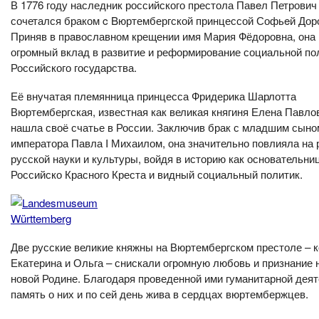
В 1776 году наследник российского престола Павeл Петрович
сочетался браком c Bюртембергской принцессой Софьeй Дор
Приняв в прaвославном крещении имя Мария Фёдоровна, она
огромный вклад в развитие и реформирование социальной по
Российского государства.
Её внучатая племянница принцесса Фридерика Шарлотта
Вюртембергская, известная как великая княгиня Елена Павло
нашла своё счатье в России. Заключив брак с младшим сыно
императора Павла I Михаилом, она значительно повлияла на 
русской науки и культуры, войдя в историю как основательни
Российско Красного Креста и видный социальный политик.
Две русские великие княжны на Вюртембергском престоле – 
Екатерина и Ольга – снискали огромную любовь и признание 
новой Родине. Благодаря проведенной ими гуманитарной деят
память о них и по сей день жива в сердцах вюртембержцев.