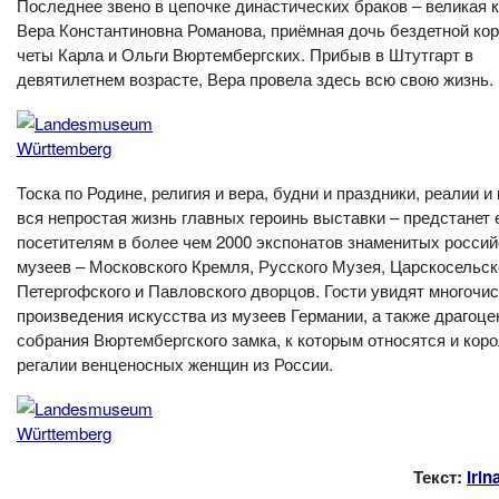
Последнее звено в цепочке династических браков – великая 
Вера Константиновна Романова, приёмная дочь бездетной ко
четы Карла и Ольги Вюртембергских. Прибыв в Штутгарт в
девятилетнем возрасте, Вера провела здесь всю свою жизнь.
Тоска по Родине, религия и вера, будни и праздники, реалии 
вся непростая жизнь главных героинь выставки – предстанет 
посетителям в более чем 2000 экспонатов знаменитых россий
музеев – Московского Кремля, Русского Музея, Царскосельск
Петергофского и Павловского дворцов. Гости увидят многочи
произведения искусства из музеев Германии, а также драгоце
собрания Вюртембергского замка, к которым относятся и кор
регалии венценосных женщин из России.
Текст:
Irin