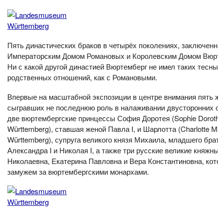
Пять династических браков в четырёх поколениях, заключен
Императорским Домом Романовых и Королевским Домом Вюр
Ни с какой другой династией Вюртемберг не имел таких тесн
родственных отношений, как с Романовыми.
Впервые на масштабной экспозиции в центре внимания пять 
сыгравших не последнюю роль в налаживании двусторонних 
две вюртембергские принцессы София Доротея (Sophie Dorot
Württemberg), ставшая женой Павла I, и Шарлотта (Charlotte M
Württemberg), супруга великого князя Михаила, младшего бра
Александра I и Николая I, а также три русские великие княжн
Николаевна, Екатерина Павловна и Вера Константиновна, ко
замужем за вюртембергскими монархами.