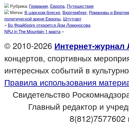
Рубрика:
Германия
,
Европа
,
Путешествия
Метки:
В царском блеске
,
Вюртемберг
,
Романовы и Вюртем
политической арене Европы
,
Штутгарт
«
Во Фрайберге откроется Дом Ломоносова
NRJ in The Mountain 1 марта
»
© 2010-2026
Интернет-журнал 
концертов, спортивных мероприя
интересных событий в культурно
Правила использования материа
Свидетельство Роскомнадзора
Главный редактор и учред
8(812)7577602 