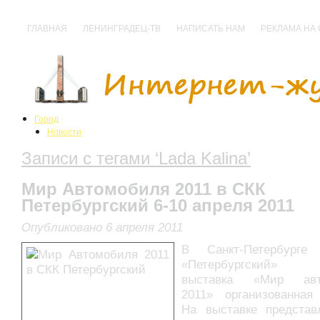
ГЛАВНАЯ
ЛЕНИНГРАДЕЦ-ТВ
НАПИСАТЬ НАМ
РЕКЛАМА НА
Город
Новости
События
Записи с тегами ‘Lada Kalina’
Происшествия
Нарушения
Политика
Мир Автомобиля 2011 в СКК
Культура
Петербургский 6-10 апреля 2011
Анонсы
Выставки
Опубликовано 6 апреля 2011
Кино
Концерты
В Санкт-Петербург
Праздники
«Петербургский» п
Спектакли
выставка «Мир авт
Фестивали
2011» организованная 
Прочее
На выставке представ
Спорт