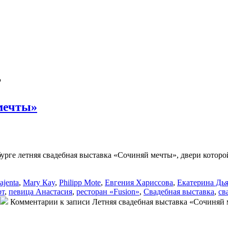
’
мечты»
рбурге летняя свадебная выставка «Сочиняй мечты», двери котор
ajenta
,
Mary Кay
,
Philipp Mote
,
Евгения Хариссова
,
Екатерина Дь
рт
,
певица Анастасия
,
ресторан «Fusion»
,
Свадебная выставка
,
св
Комментарии
к записи Летняя свадебная выставка «Сочиняй