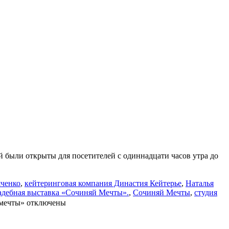
ой были открыты для посетителей с одиннадцати часов утра до
яченко
,
кейтеринговая компания Династия Кейтерье
,
Наталья
адебная выставка «Сочиняй Мечты».
,
Сочиняй Мечты
,
студия
 мечты»
отключены