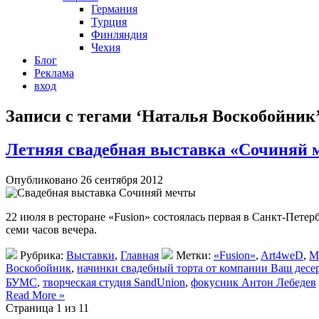
Германия
Турция
Финляндия
Чехия
Блог
Реклама
вход
Записи с тегами ‘Наталья Воскобойник
Летняя свадебная выставка «Сочиняй 
Опубликовано 26 сентября 2012
22 июля в ресторане «Fusion» состоялась первая в Санкт-Пете
семи часов вечера.
Рубрика:
Выставки
,
Главная
Метки:
«Fusion»
,
Art4weD
,
M
Воскобойник
,
начинки свадебный торта от компании Ваш десе
БУМС
,
творческая студия SandUnion
,
фокусник Антон Лебедев
Read More »
Страница 1 из 1
1