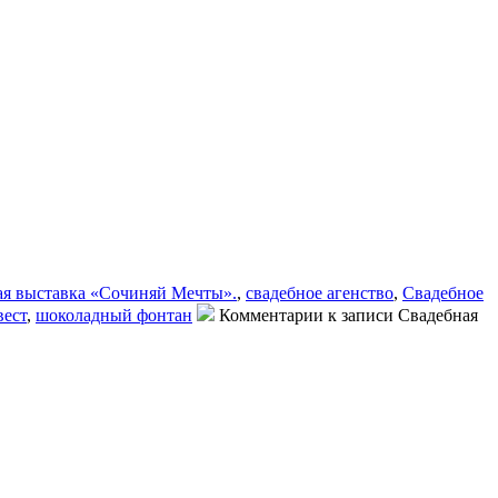
ая выставка «Сочиняй Мечты».
,
свадебное агенство
,
Свадебное
вест
,
шоколадный фонтан
Комментарии
к записи Свадебная