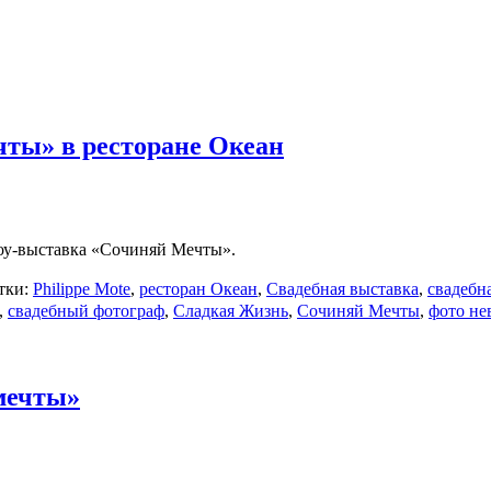
ты» в ресторане Океан
 шоу-выставка «Сочиняй Мечты».
тки:
Philippe Mote
,
ресторан Океан
,
Свадебная выставка
,
свадебн
,
свадебный фотограф
,
Сладкая Жизнь
,
Сочиняй Мечты
,
фото не
мечты»