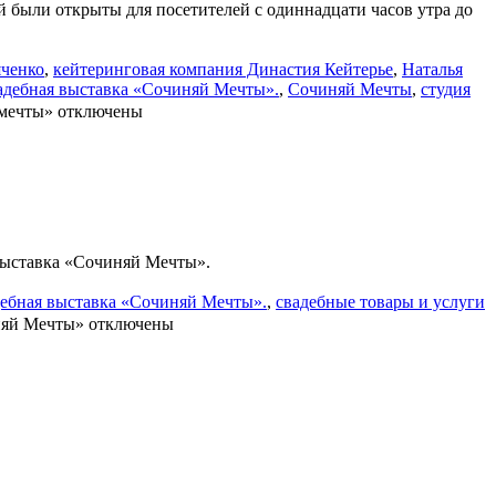
ой были открыты для посетителей с одиннадцати часов утра до
яченко
,
кейтеринговая компания Династия Кейтерье
,
Наталья
адебная выставка «Сочиняй Мечты».
,
Сочиняй Мечты
,
студия
 мечты»
отключены
 выставка «Сочиняй Мечты».
дебная выставка «Сочиняй Мечты».
,
свадебные товары и услуги
няй Мечты»
отключены