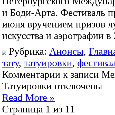
Петербургского Междунар
и Боди-Арта. Фестиваль п
июня вручением призов л
искусства и аэрографии в
Рубрика:
Анонсы
,
Главн
тату
,
татуировки
,
фестива
Комментарии
к записи М
Татуировки
отключены
Read More »
Страница 1 из 1
1