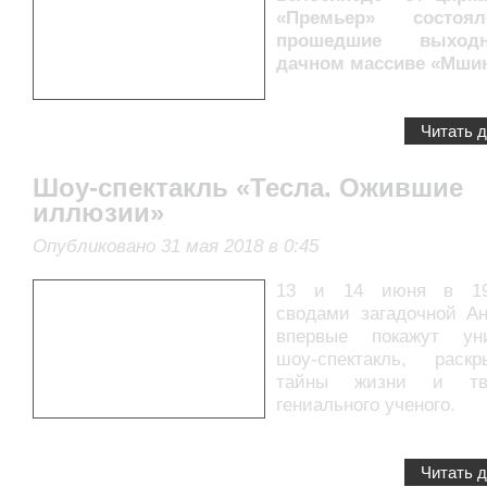
«Премьер» состоя
прошедшие выхо
дачном массиве «Мшин
Читать 
Шоу-спектакль «Тесла. Ожившие
иллюзии»
Опубликовано 31 мая 2018 в 0:45
13 и 14 июня в 19
сводами загадочной Ан
впервые покажут ун
шоу-спектакль, раск
тайны жизни и тво
гениального ученого.
Читать 