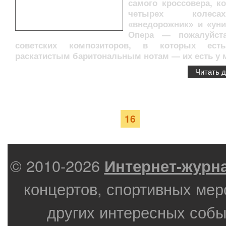
самого кроссовера, к
четырех коле
«внедорожник» и «уни
Опера — пожалуйста
советских композиторов, в которых ест
раскатистым баритональным нотам — их есть у 
Читать 
Страница 16 из
41
«
12
13
14
15
17
18
19
20
»
16
© 2010-2026
Интернет-журн
концертов, спортивных мер
других интересных собы