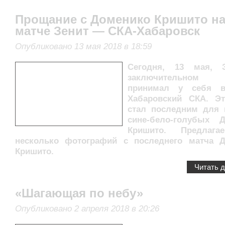
Прощание с Доменико Кришито н
матче Зенит — СКА-Хабаровск
Опубликовано 13 мая 2018 в 18:59
Сегодня, 13 мая, 
заключительно
принимал у себя в
Хабаровский СКА. Э
стал последним для 
сине-бело-голубых 
Кришито. Предлаг
несколько фотографий с последнего матча 
Кришито.
Читать 
«Шагающая по небу»
Опубликовано 2 апреля 2018 в 20:26