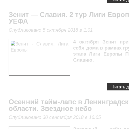
Зенит — Славия. 2 тур Лиги Евро
УЕФА
Опубликовано 5 октября 2018 в 1:01
4 октября Зенит пр
себя дома в рамках гр
этапа Лиги Европы 
Славию.
Читать 
Осенний тайм-лапс в Ленинградс
области. Звездное небо
Опубликовано 30 сентября 2018 в 16:05