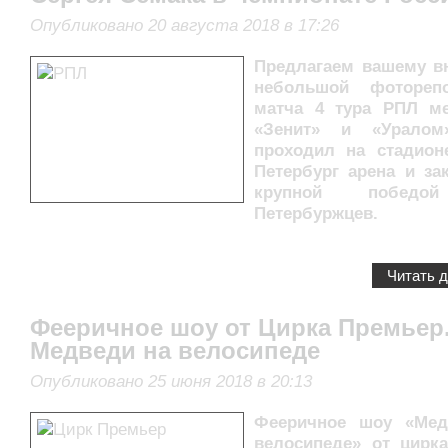
Опубликовано 20 августа 2018 в 17:26
Предлагаем вашему 
небольшой фотореп
матча 4 тура РПЛ м
«Зенит» и «Уралом
проходил на стадион
Петербург арена и за
крупной победой
Петербуржцев.
Читать 
Фееричное шоу от Цирка Премьер
Медведи на велосипеде
Опубликовано 25 июня 2018 в 20:13
Фееричное шоу «Мед
велосипеде» от цирк