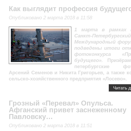
Как выглядит профессия будущег
Опубликовано 2 марта 2018 в 11:58
1 марта в рамках 
Санкт-Петербургский
Международный фору
подведены итоги от
фотоконкурса «Пр
будущего».
Призёра
петербургские фо
Арсений Семенов и Никита Григорьев, а также к
сельско-хозяйственного предприятия «Лосево».
Читать 
Грозный «Перевал» Опульса.
Афганский привет заснеженному
Павловску…
Опубликовано 2 марта 2018 в 11:51