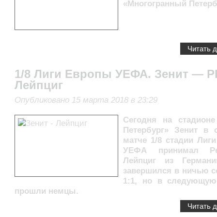
«Многогранный Петерб
Читать 
1/8 Лиги Европы УЕФА. Зенит — Р
Лейпциг
Опубликовано 15 марта 2018 в 23:29
Сегодня на стадионе
Петербург» Зенит в 
матче 1/8 стадии Лиг
УЕФА принимал Р
Лейпциг из Германи
завершился в ничью с
1:1, но в следующу
прошли немцы.
Читать 