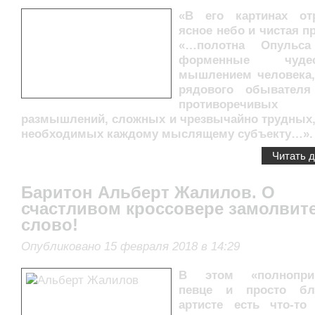
«В его картинах от
ясное небо и чистая п
«…полотна Опульса
форменные чуд
мышлением человека,
рядового обывател
противоречивых
размышлений, сложных и чрезвычайно трудных,
необходимых каждому мыслящему субъекту…».
Читать 
Баритон Альберт Жалилов. О
счастливом кроссовере замолвит
слово!
Опубликовано 15 февраля 2018 в 14:29
В этом «полнопри
певце и просто бл
артисте есть что-то