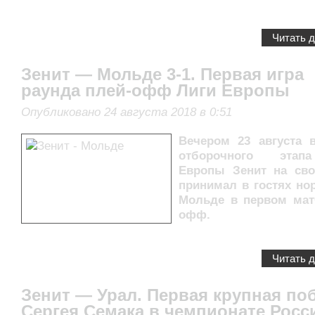
Читать 
Зенит — Мольде 3-1. Первая игра
раунда плей-офф Лиги Европы
Опубликовано 24 августа 2018 в 0:51
Вечером 23 августа 
отборочного этап
Европы Зенит на св
принимал в гостях но
Мольде в первом мат
офф.
Читать 
Зенит — Урал. Первая крупная по
Сергея Семака в чемпионате Росс