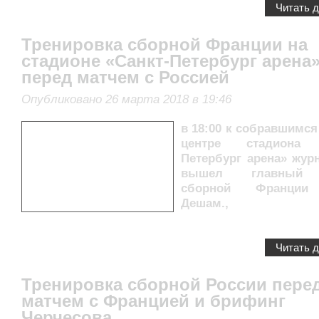
Читать 
Тренировка сборной Франции на
стадионе «Санкт-Петербург арена
перед матчем с Россией
Опубликовано 26 марта 2018 в 19:46
в 18:00 к собравшимся
центре стадиона 
Петербург арена» жур
вышел главный 
сборной Франции
Дешам.,
Читать 
Тренировка сборной России пере
матчем с Францией и брифинг
Черчесова