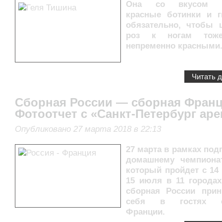
Она со вкусом со
красные ботинки и г
обязательно, чтобы
роз к ногам тож
непременно красными
Читать 
Сборная России — сборная Франц
Фотоотчет с «Санкт-Петербург ар
Опубликовано 27 марта 2018 в 22:13
27 марта в рамках под
домашнему чемпиона
который пройдет с 14
15 июля в 11 городах
сборная России при
себя в гостях с
Франции.