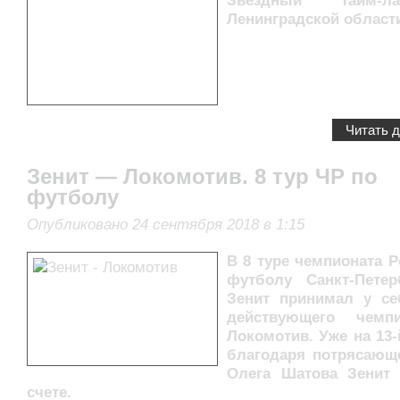
Звездный тайм-
Ленинградской област
Читать 
Зенит — Локомотив. 8 тур ЧР по
футболу
Опубликовано 24 сентября 2018 в 1:15
В 8 туре чемпионата Р
футболу Санкт-Петер
Зенит принимал у с
действующего чем
Локомотив. Уже на 13-
благодаря потрясающ
Олега Шатова Зенит
счете.