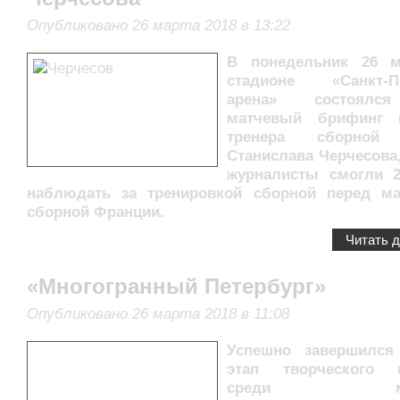
Опубликовано 26 марта 2018 в 13:22
В понедельник 26 м
стадионе «Санкт-Пе
арена» состоялс
матчевый брифинг г
тренера сборной 
Станислава Черчесова,
журналисты смогли 
наблюдать за тренировкой сборной перед м
сборной Франции.
Читать 
«Многогранный Петербург»
Опубликовано 26 марта 2018 в 11:08
Успешно завершился
этап творческого к
среди мига