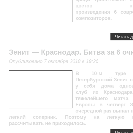
цветов проз
произведения 6 сов
композиторов.
Читать 
Зенит — Краснодар. Битва за 6 оч
Опубликовано 7 октября 2018 в 19:26
В 10-м туре С
Петербургский Зенит 
у себя дома одно
клуб из Краснодара
тяжелейшего матча
Европы в четверг З
очередной раз выпал 
легкий соперник. Поэтому на легкую п
рассчитывать не приходилось.
Читать 